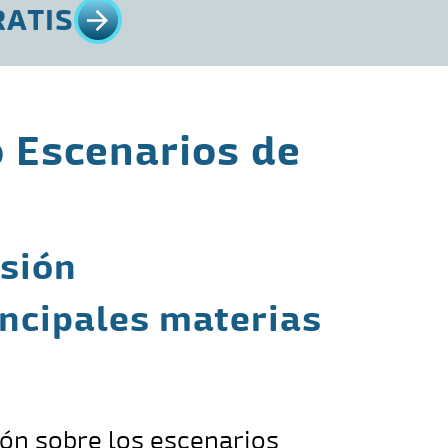
RATIS
o Escenarios de
isión
incipales materias
ón sobre los escenarios